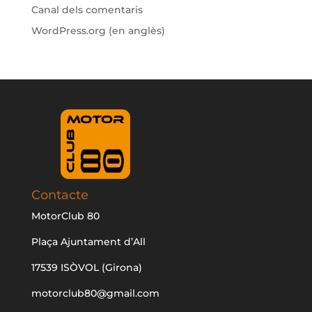
Canal dels comentaris
WordPress.org (en anglès)
Contacte
MotorClub 80
Plaça Ajuntament d’All
17539 ISÒVOL (Girona)
motorclub80@gmail.com