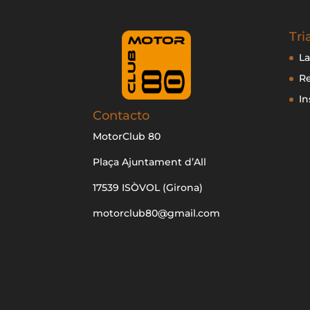
Tri
La
R
In
Contacto
MotorClub 80
Plaça Ajuntament d’All
17539 ISÒVOL (Girona)
motorclub80@gmail.com