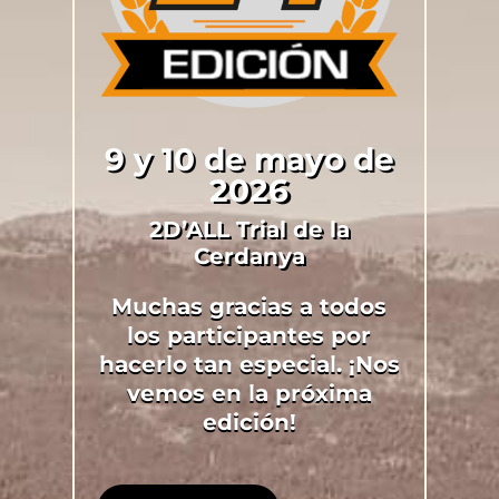
9 y 10 de mayo de
2026
2D’ALL Trial de la
Cerdanya
Muchas gracias a todos
los participantes por
hacerlo tan especial. ¡Nos
vemos en la próxima
edición!