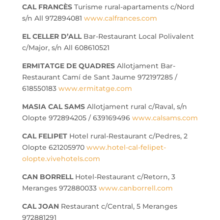
CAL FRANCÈS
Turisme rural-apartaments c/Nord
s/n All 972894081
www.calfrances.com
EL CELLER D’ALL
Bar-Restaurant Local Polivalent
c/Major, s/n All 608610521
ERMITATGE DE QUADRES
Allotjament Bar-
Restaurant Camí de Sant Jaume 972197285 /
618550183
www.ermitatge.com
MASIA CAL SAMS
Allotjament rural c/Raval, s/n
Olopte 972894205 / 639169496
www.calsams.com
CAL FELIPET
Hotel rural-Restaurant c/Pedres, 2
Olopte 621205970
www.hotel-cal-felipet-
olopte.vivehotels.com
CAN BORRELL
Hotel-Restaurant c/Retorn, 3
Meranges 972880033
www.canborrell.com
CAL JOAN
Restaurant c/Central, 5 Meranges
972881291