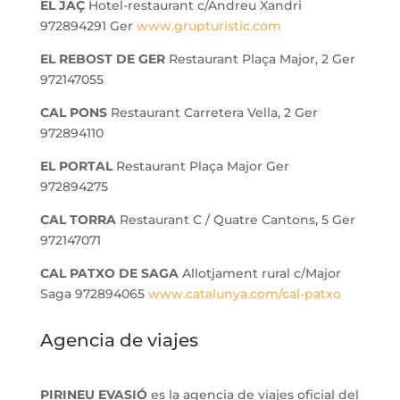
EL JAÇ
Hotel-restaurant c/Andreu Xandri
972894291 Ger
www.grupturistic.com
EL REBOST DE GER
Restaurant Plaça Major, 2 Ger
972147055
CAL PONS
Restaurant Carretera Vella, 2 Ger
972894110
EL PORTAL
Restaurant Plaça Major Ger
972894275
CAL TORRA
Restaurant C / Quatre Cantons, 5 Ger
972147071
CAL PATXO DE SAGA
Allotjament rural c/Major
Saga 972894065
www.catalunya.com/cal-patxo
Agencia de viajes
PIRINEU EVASIÓ
es la agencia de viajes oficial del