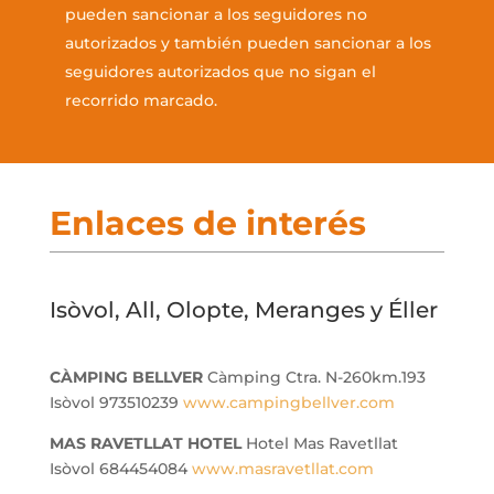
pueden sancionar a los seguidores no
autorizados y también pueden sancionar a los
seguidores autorizados que no sigan el
recorrido marcado.
Enlaces de interés
Isòvol, All, Olopte, Meranges y Éller
CÀMPING BELLVER
Càmping Ctra. N-260km.193
Isòvol 973510239
www.campingbellver.com
MAS RAVETLLAT HOTEL
Hotel Mas Ravetllat
Isòvol 684454084
www.masravetllat.com